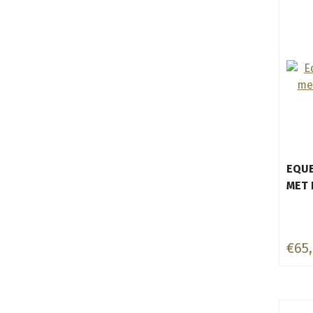
EQU
MET 
€65