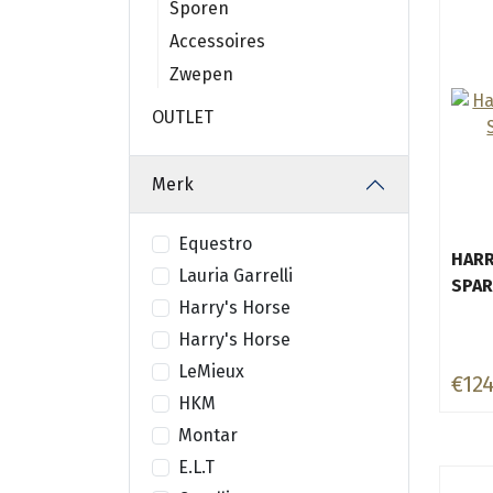
Sporen
Accessoires
Zwepen
OUTLET
Merk
Equestro
HARR
Lauria Garrelli
SPAR
Harry's Horse
Harry's Horse
LeMieux
€124
HKM
Montar
E.L.T