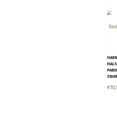
HARR
HAL
PANI
ZWA
€10,