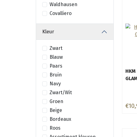
Waldhausen
Covalliero
Kleur
Zwart
Blauw
Paars
HKM
Bruin
GLA
Navy
Zwart/Wit
Groen
€10,
Beige
Bordeaux
Roos
Assortiment kleuren