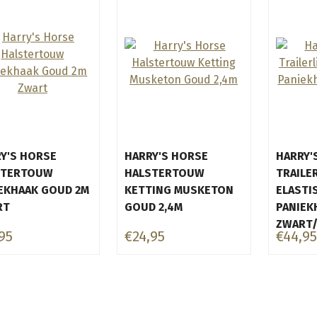
Y'S HORSE
HARRY'S HORSE
HARRY'
STERTOUW
HALSTERTOUW
TRAILE
EKHAAK GOUD 2M
KETTING MUSKETON
ELASTI
RT
GOUD 2,4M
PANIEK
ZWART
95
€24,95
€44,95