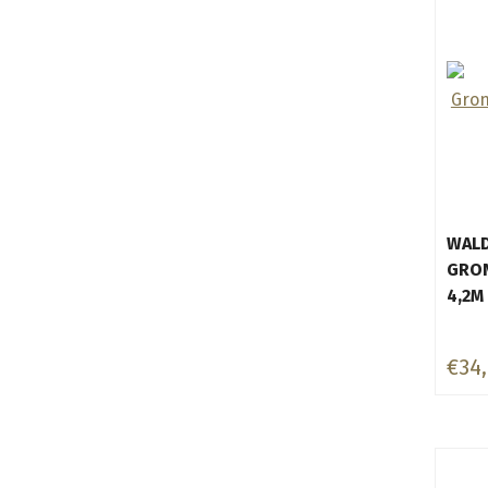
WAL
GRO
4,2M
€34