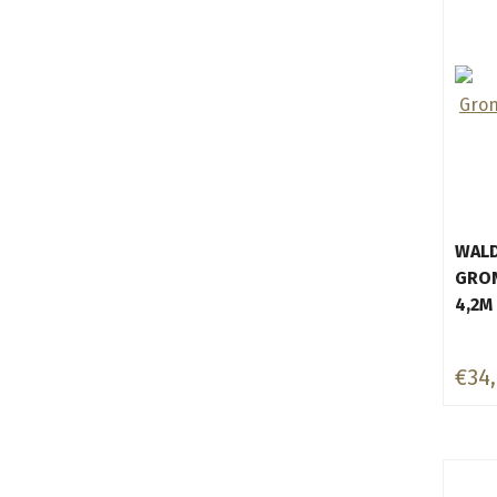
WAL
GRO
4,2M
€34