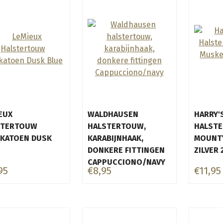
EUX
WALDHAUSEN
HARRY'
STERTOUW
HALSTERTOUW,
HALST
KATOEN DUSK
KARABIJNHAAK,
MOUNT
DONKERE FITTINGEN
ZILVER 
CAPPUCCIONO/NAVY
95
€8,95
€11,95