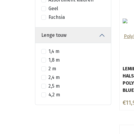
Geel
Fuchsia
Lenge touw
1,4 m
1,8 m
2 m
LEMI
HAL
2,4 m
POLY
2,5 m
BLUE
4,2 m
€11,