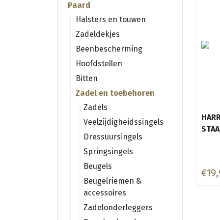
Paard
Halsters en touwen
Zadeldekjes
Beenbescherming
Hoofdstellen
Bitten
Zadel en toebehoren
Zadels
HARR
Veelzijdigheidssingels
STAA
Dressuursingels
Springsingels
Beugels
€19,
Beugelriemen &
accessoires
Zadelonderleggers